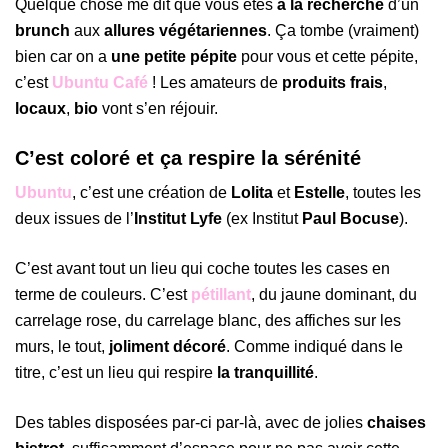
Quelque chose me dit que vous êtes
à la recherche
d’un
brunch
aux
allures végétariennes
. Ça tombe (vraiment)
bien car on a
une petite pépite
pour vous et cette pépite,
c’est
Ubuntu Café
! Les amateurs de
produits frais
,
locaux
,
bio
vont s’en réjouir.
C’est coloré et ça respire la sérénité
Ubuntu
, c’est une création de
Lolita
et
Estelle
, toutes les
deux issues de l’
Institut Lyfe
(ex Institut
Paul Bocuse
).
C’est avant tout un lieu qui coche toutes les cases en
terme de couleurs. C’est
pétillant
, du jaune dominant, du
carrelage rose, du carrelage blanc, des affiches sur les
murs, le tout,
joliment décoré
. Comme indiqué dans le
titre, c’est un lieu qui respire
la tranquillité
.
Des tables disposées par-ci par-là, avec de jolies
chaises