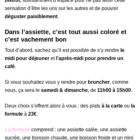
bistrot
, suffisamment d’espace pour ne pas avoir cette
sensation d’être les uns sur les autres et de pouvoir
déguster paisiblement
.
Dans l’assiette, c’est tout aussi coloré et
c’est vachement bon
Tout d’abord, sachez qu’il est possible de s’y rendre
le
midi pour déjeuner
et
l’après-midi pour prendre un
café
.
Si vous souhaitez vous y rendre pour
bruncher
, comme
nous, ça sera le
samedi & dimanche
, de
11h00 à 15h00
.
Deux choix s’offrent alors à vous : des plats
à la carte
ou
la
formule
à
23€
.
La formule
comprend : une assiette salée, une assiette
sucrée, une boisson chaude, une boisson froide et un mini