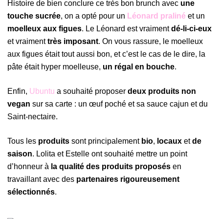
Histoire de bien conclure ce très bon brunch avec
une
touche sucrée
, on a opté pour un
Léonard praliné
et un
moelleux aux figues
. Le Léonard est vraiment
dé-li-ci-eux
et vraiment
très imposant
. On vous rassure, le moelleux
aux figues était tout aussi bon, et c’est le cas de le dire, la
pâte était hyper moelleuse,
un régal en bouche
.
Enfin,
Ubuntu
a souhaité proposer
deux produits non
vegan
sur sa carte : un œuf poché et sa sauce cajun et du
Saint-nectaire.
Tous les
produits
sont principalement
bio
,
locaux
et
de
saison
. Lolita et Estelle ont souhaité mettre un point
d’honneur à
la qualité des produits proposés
en
travaillant avec des
partenaires rigoureusement
sélectionnés
.