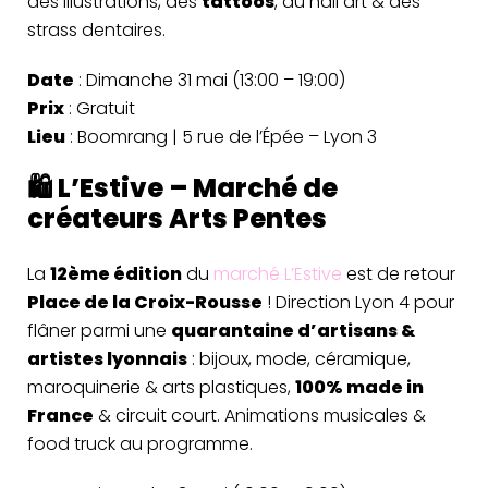
des illustrations, des
tattoos
, du nail art & des
strass dentaires.
Date
: Dimanche 31 mai (13:00 – 19:00)
Prix
: Gratuit
Lieu
: Boomrang | 5 rue de l’Épée – Lyon 3
🛍️ L’Estive – Marché de
créateurs Arts Pentes
La
12ème édition
du
marché L’Estive
est de retour
Place de la Croix-Rousse
! Direction Lyon 4 pour
flâner parmi une
quarantaine d’artisans &
artistes lyonnais
: bijoux, mode, céramique,
maroquinerie & arts plastiques,
100% made in
France
& circuit court. Animations musicales &
food truck au programme.