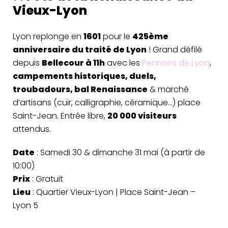
Vieux-Lyon
Lyon replonge en
1601
pour le
425ème
anniversaire du traité de Lyon
! Grand défilé
depuis
Bellecour à 11h
avec les
Pennons de Lyon
,
campements historiques, duels,
troubadours, bal Renaissance
& marché
d’artisans (cuir, calligraphie, céramique…) place
Saint-Jean. Entrée libre,
20 000 visiteurs
attendus.
Date
: Samedi 30 & dimanche 31 mai (à partir de
10:00)
Prix
: Gratuit
Lieu
: Quartier Vieux-Lyon | Place Saint-Jean –
Lyon 5