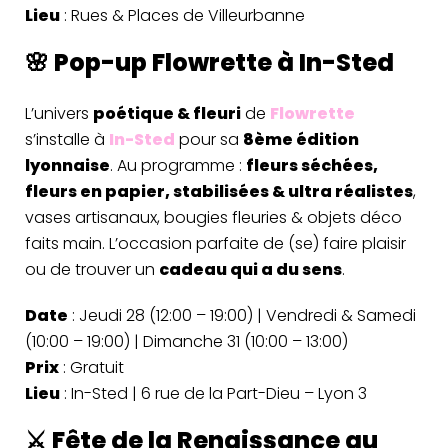
Lieu
: Rues & Places de Villeurbanne
🌸 Pop-up Flowrette à In-Sted
L’univers
poétique & fleuri
de
Flowrette
s’installe à
In-Sted
pour sa
8ème édition
lyonnaise
. Au programme :
fleurs séchées,
fleurs en papier, stabilisées & ultra réalistes
,
vases artisanaux, bougies fleuries & objets déco
faits main. L’occasion parfaite de (se) faire plaisir
ou de trouver un
cadeau qui a du sens
.
Date
: Jeudi 28 (12:00 – 19:00) | Vendredi & Samedi
(10:00 – 19:00) | Dimanche 31 (10:00 – 13:00)
Prix
: Gratuit
Lieu
: In-Sted | 6 rue de la Part-Dieu – Lyon 3
⚔️ Fête de la Renaissance au