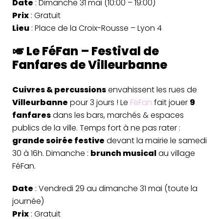
Date
: Dimanche 31 mai (10:00 – 19:00)
Prix
: Gratuit
Lieu
: Place de la Croix-Rousse – Lyon 4
🎺 Le FéFan – Festival de
Fanfares de Villeurbanne
Cuivres & percussions
envahissent les rues de
Villeurbanne
pour 3 jours ! Le
FéFan
fait jouer
9
fanfares
dans les bars, marchés & espaces
publics de la ville. Temps fort à ne pas rater :
grande soirée festive
devant la mairie le samedi
30 à 16h. Dimanche :
brunch musical
au village
FéFan.
Date
: Vendredi 29 au dimanche 31 mai (toute la
journée)
Prix
: Gratuit