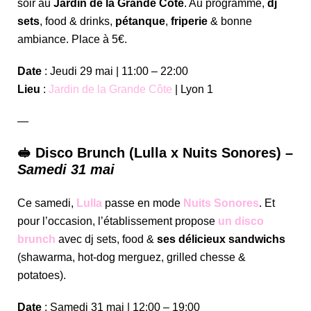
soir au
Jardin de la Grande Côte
. Au programme,
dj
sets
, food & drinks,
pétanque
,
friperie
& bonne
ambiance. Place à 5€.
Date
: Jeudi 29 mai | 11:00 – 22:00
Lieu
:
Jardin de la Grande Côte
| Lyon 1
—
🥪 Disco Brunch (Lulla x Nuits Sonores) –
Samedi 31 mai
Ce samedi,
Lulla
passe en mode
Nuits Sonores
. Et
pour l’occasion, l’établissement propose
un disco
brunch
avec dj sets, food &
ses délicieux sandwichs
(shawarma, hot-dog merguez, grilled chesse &
potatoes).
Date
: Samedi 31 mai | 12:00 – 19:00