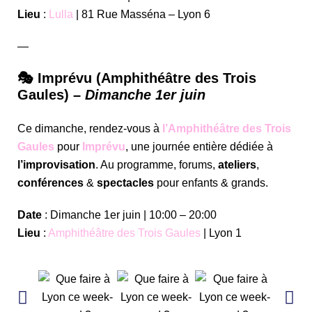
Lieu
:
Lulla
| 81 Rue Masséna – Lyon 6
—
🎭 Imprévu (Amphithéâtre des Trois
Gaules) –
Dimanche 1er juin
Ce dimanche, rendez-vous à
l’Amphithéâtre des Trois
Gaules
pour
Imprévu
, une journée entière dédiée à
l’improvisation
. Au programme, forums,
ateliers
,
conférences
&
spectacles
pour enfants & grands.
Date
: Dimanche 1er juin | 10:00 – 20:00
Lieu
:
Amphithéâtre des Trois Gaules
| Lyon 1