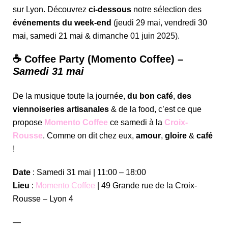
sur Lyon. Découvrez
ci-dessous
notre sélection des
événements du week-end
(jeudi 29 mai, vendredi 30
mai, samedi 21 mai & dimanche 01 juin 2025).
☕️ Coffee Party (Momento Coffee) –
Samedi 31 mai
De la musique toute la journée,
du bon café
,
des
viennoiseries artisanales
& de la food, c’est ce que
propose
Momento Coffee
ce samedi à la
Croix-
Rousse
. Comme on dit chez eux,
amour
,
gloire
&
café
!
Date
: Samedi 31 mai | 11:00 – 18:00
Lieu
:
Momento Coffee
| 49 Grande rue de la Croix-
Rousse – Lyon 4
—