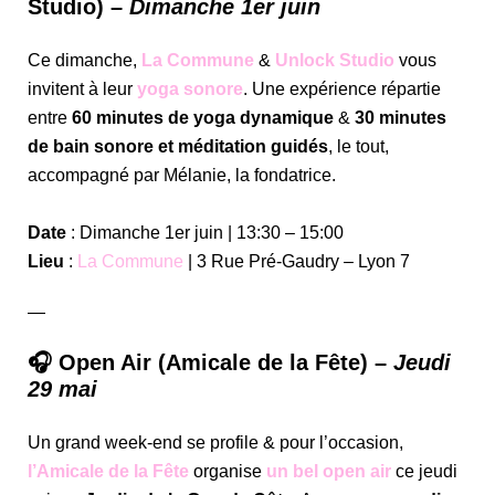
Studio) –
Dimanche 1er juin
Ce dimanche,
La Commune
&
Unlock Studio
vous
invitent à leur
yoga sonore
. Une expérience répartie
entre
60 minutes de yoga dynamique
&
30 minutes
de bain sonore et méditation guidés
, le tout,
accompagné par Mélanie, la fondatrice.
Date
: Dimanche 1er juin | 13:30 – 15:00
Lieu
:
La Commune
| 3 Rue Pré-Gaudry – Lyon 7
—
🎧 Open Air (Amicale de la Fête) –
Jeudi
29 mai
Un grand week-end se profile & pour l’occasion,
l’Amicale de la Fête
organise
un bel open air
ce jeudi