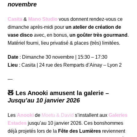
novembre
Casita
&
Mano Studio
vous donnent rendez-vous ce
dimanche après-midi pour
un atelier de création de
vase disco
avec, en bonus,
un goûter très gourmand
.
Matériel fourni, lieu privatisé & places (très) limitées.
Date
: Dimanche 30 novembre | 15:30 – 17:30
Lieu
: Casita | 24 rue des Remparts d’Ainay – Lyon 2
—
🧸 Les Anooki amusent la galerie –
Jusqu’au 10 janvier 2026
Les
Anooki
de
Moetu & David
s’installent aux
Galeries
Estades
jusqu’au 10 janvier 2026. Ces bonshommes
déjà projetés lors de la
Fête des Lumières
reviennent