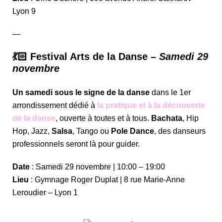
Lyon 9
—
💃🏻 Festival Arts de la Danse –
Samedi 29
novembre
Un samedi sous le signe de la danse
dans le 1er
arrondissement dédié à
la pratique et à la découverte
de la danse
, ouverte à toutes et à tous.
Bachata
, Hip
Hop, Jazz,
Salsa
, Tango ou
Pole Dance
, des danseurs
professionnels seront là pour guider.
Date
: Samedi 29 novembre | 10:00 – 19:00
Lieu
: Gymnage Roger Duplat |
8 rue Marie-Anne
Leroudier – Lyon 1