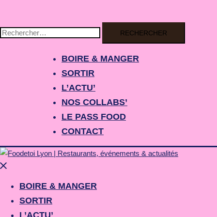
Aller
au
contenu
Rechercher :
BOIRE & MANGER
SORTIR
L’ACTU’
NOS COLLABS’
LE PASS FOOD
CONTACT
Fermer
le
menu
BOIRE & MANGER
SORTIR
L’ACTU’