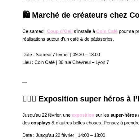
🛍️ Marché de créateurs chez Co
Ce samedi,
Coup d’Oeil
s’installe à
Coin Café
pour sa p
réalisations autour d’un café & de pâtisseries.
Date
: Samedi 7 février | 09:30 – 18:00
Lieu
: Coin Café | 36 rue Chevreul – Lyon 7
—
🦸🏻‍♂️ Exposition super héros à
Jusqu’au 22 février, une
exposition
sur les
super-héros
a
des
cosplays
& d’autres belles choses. Pensez à prendre v
Date
: Jusqu’au 22 février | 14:00 – 18:00