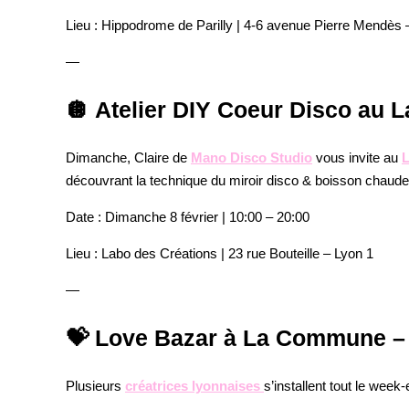
Lieu
: Hippodrome de Parilly | 4-6 avenue Pierre Mendès 
—
🪩 Atelier DIY Coeur Disco au 
Dimanche, Claire de
Mano Disco Studio
vous invite au
L
découvrant la technique du miroir disco & boisson chaude 
Date
: Dimanche 8 février | 10:00 – 20:00
Lieu
: Labo des Créations | 23 rue Bouteille – Lyon 1
—
💝 Love Bazar à La Commune –
Plusieurs
créatrices lyonnaises
s’installent tout le week