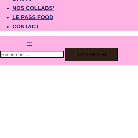
NOS COLLABS’
LE PASS FOOD
CONTACT
Ouvrir/fermer
le
Rechercher :
menu