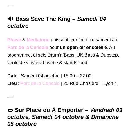
—
🔉 Bass Save The King –
Samedi 04
octobre
Phase
&
Mediatone
unissent leur force ce samedi au
Parc de la Cerisaie
pour
un open-air ensoleillé
. Au
programme, dj sets Drum’n’Bass, UK Bass & Dubstep,
vente de vinyles, buvette & stands food.
Date
: Samedi 04 octobre | 15:00 – 22:00
Lieu
:
Parc de la Cerisaie
| 25 Rue Chazière – Lyon 4
—
🌭 Sur Place ou À Emporter –
Vendredi 03
octobre, Samedi 04 octobre & Dimanche
05 octobre