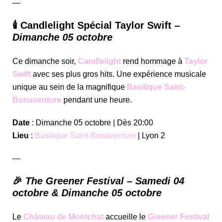
—
🕯️ Candlelight Spécial Taylor Swift –
Dimanche 05 octobre
Ce dimanche soir,
Candlelight
rend hommage à
Taylor
Swift
avec ses plus gros hits. Une expérience musicale
unique au sein de la magnifique
Basilique Saint-
Bonaventure
pendant une heure.
Date
: Dimanche 05 octobre | Dès 20:00
Lieu
:
Basilique Saint-Bonaventure
| Lyon 2
—
🎉
The Greener Festival – Samedi 04
octobre & Dimanche 05 octobre
Le
Château de Montchat
accueille le
Greener Festival