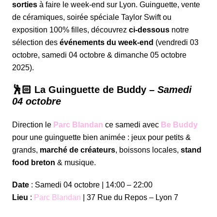
sorties
à faire le week-end sur Lyon. Guinguette, vente
de céramiques, soirée spéciale Taylor Swift ou
exposition 100% filles, découvrez
ci-dessous
notre
sélection des
événements du week-end
(vendredi 03
octobre, samedi 04 octobre & dimanche 05 octobre
2025).
🕺🏻 La Guinguette de Buddy –
Samedi
04 octobre
Direction le
Parc Blandan
ce samedi avec
Be Buddy
pour une guinguette bien animée : jeux pour petits &
grands,
marché de créateurs
, boissons locales,
stand
food breton
& musique.
Date
: Samedi 04 octobre | 14:00 – 22:00
Lieu
:
Parc Blandan
| 37 Rue du Repos – Lyon 7