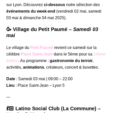
sur Lyon. Découvrez
ci-dessous
notre sélection des
événements du week-end
(vendredi 02 mai, samedi
03 mai & dimanche 04 mai 2025).
🥳 Village du Petit Paumé –
Samedi 03
mai
Le village du
Petit Paumé
revient ce samedi sur la
célèbre
Place Saint-Jean
dans le 5ème pour sa
24ème
édition
. Au programme :
gastronomie du terroir
,
activités,
animations
, créateurs, concert & buvettes.
Date
: Samedi 03 mai | 09:00 – 22:00
Lieu
: Place Saint-Jean – Lyon 5
—
💃🏻 Latino Social Club (La Commune) –