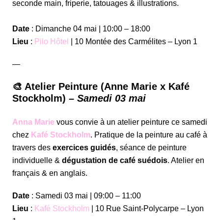
seconde main, friperie, tatouages & illustrations.
Date
: Dimanche 04 mai | 10:00 – 18:00
Lieu
:
Pilo Hôtel
| 10 Montée des Carmélites – Lyon 1
—
🎨 Atelier Peinture (Anne Marie x Kafé
Stockholm) –
Samedi 03 mai
Anna Marie
vous convie à un atelier peinture ce samedi
chez
Kafé Stockholm
. Pratique de la peinture au café à
travers des
exercices guidés
, séance de peinture
individuelle &
dégustation de café suédois
. Atelier en
français & en anglais.
Date
: Samedi 03 mai | 09:00 – 11:00
Lieu
:
Kafé Stockholm
| 10 Rue Saint-Polycarpe – Lyon