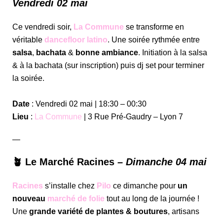
Vendredi 02 mai
Ce vendredi soir,
La Commune
se transforme en
véritable
dancefloor latino
. Une soirée rythmée entre
salsa
,
bachata
&
bonne ambiance
. Initiation à la salsa
& à la bachata (sur inscription) puis dj set pour terminer
la soirée.
Date
: Vendredi 02 mai | 18:30 – 00:30
Lieu
:
La Commune
| 3 Rue Pré-Gaudry – Lyon 7
—
🪴 Le Marché Racines –
Dimanche 04 mai
Racines
s’installe chez
Pilo
ce dimanche pour
un
nouveau
marché de folie
tout au long de la journée !
Une
grande variété de plantes & boutures
, artisans