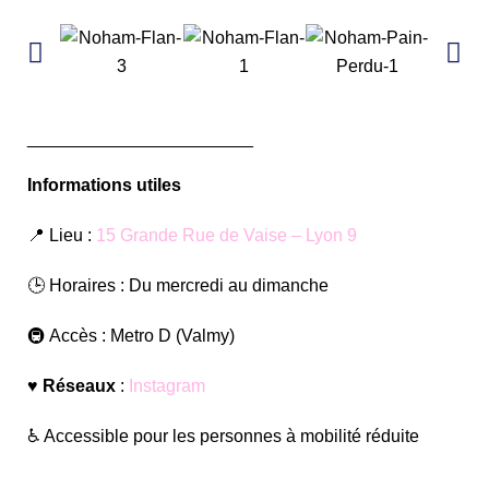
_______________________
Informations utiles
📍
Lieu
:
15 Grande Rue de Vaise – Lyon 9
🕒
Horaires
: Du mercredi au dimanche
🚇
Accès
: Metro D (Valmy)
♥️ Réseaux
:
Instagram
♿️ Accessible pour les personnes à mobilité réduite