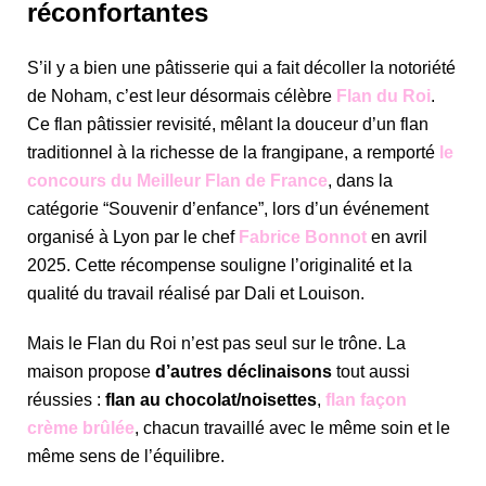
réconfortantes
S’il y a bien une pâtisserie qui a fait décoller la notoriété
de Noham, c’est leur désormais célèbre
Flan du Roi
.
Ce flan pâtissier revisité, mêlant la douceur d’un flan
traditionnel à la richesse de la frangipane, a remporté
le
concours du Meilleur Flan de France
, dans la
catégorie “Souvenir d’enfance”, lors d’un événement
organisé à Lyon par le chef
Fabrice Bonnot
en avril
2025. Cette récompense souligne l’originalité et la
qualité du travail réalisé par Dali et Louison.
Mais le Flan du Roi n’est pas seul sur le trône. La
maison propose
d’autres déclinaisons
tout aussi
réussies :
flan au chocolat/noisettes
,
flan façon
crème brûlée
, chacun travaillé avec le même soin et le
même sens de l’équilibre.