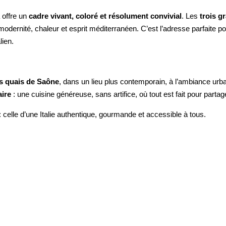
a offre un
cadre vivant, coloré et résolument convivial
. Les
trois g
 modernité, chaleur et esprit méditerranéen. C’est l’adresse parfaite p
lien.
es quais de Saône
, dans un lieu plus contemporain, à l’ambiance urb
ire
: une cuisine généreuse, sans artifice, où tout est fait pour part
: celle d’une Italie authentique, gourmande et accessible à tous.