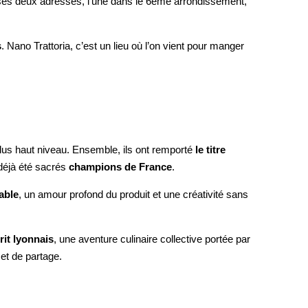
ses deux adresses, l’une dans le
6ème arrondissement
,
s
. Nano Trattoria, c’est un lieu où l’on vient pour
manger
n plus haut niveau. Ensemble, ils ont remporté
le titre
déjà été sacrés
champions de France
.
able
, un amour profond du produit et une créativité sans
rit lyonnais
, une aventure culinaire collective portée par
 et de partage.