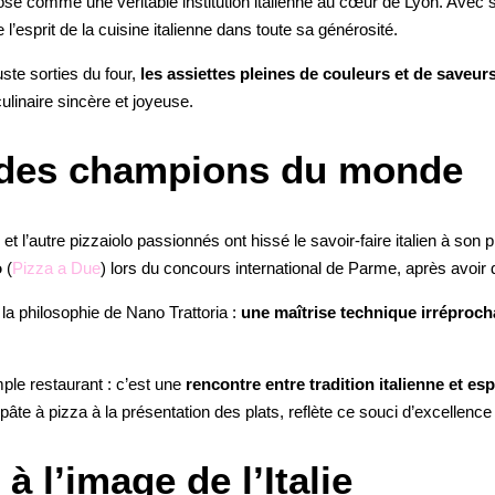
ose comme une véritable institution italienne au cœur de Lyon. Avec 
ne l’esprit de la cuisine italienne dans toute sa générosité.
uste sorties du four,
les assiettes pleines de couleurs
et de saveur
ulinaire sincère et joyeuse
.
 des champions du monde
e et l’autre pizzaiolo passionnés ont hissé le savoir-faire italien à so
o
(
Pizza a Due
) lors du concours international de Parme, après avoir 
 la philosophie de Nano Trattoria :
une maîtrise technique irréproch
ple restaurant : c’est une
rencontre entre tradition italienne et esp
te à pizza à la présentation des plats, reflète ce souci d’excellence
 l’image de l’Italie