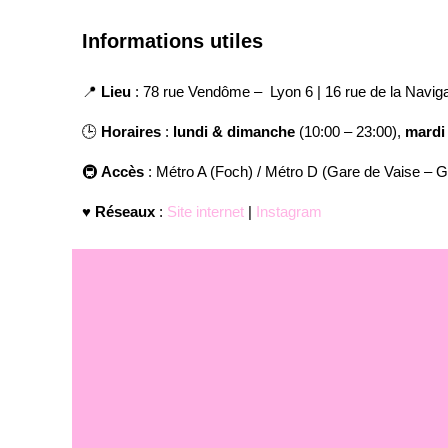
Informations utiles
📍
Lieu
: 78 rue Vendôme – Lyon 6 | 16 rue de la Naviga
🕒
Horaires
:
lundi & dimanche
(10:00 – 23:00),
mard
🚇
Accès
: Métro A (Foch) / Métro D (Gare de Vaise – 
♥️ Réseaux
:
Site internet
|
Instagram