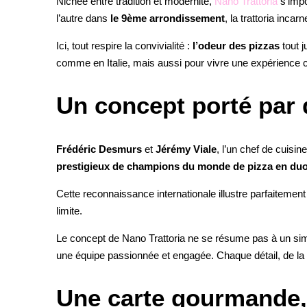
Nichée entre tradition et modernité,
Nano Trattoria
s’imp
l’autre dans
le 9ème arrondissement
, la trattoria incar
Ici, tout respire la convivialité :
l’odeur des pizzas
tout j
comme en Italie
, mais aussi pour
vivre une expérience c
Un concept porté par
Frédéric Desmurs
et
Jérémy Viale
, l’un chef de cuisin
prestigieux de champions du monde de pizza en du
Cette reconnaissance internationale illustre parfaitement
limite.
Le concept de Nano Trattoria ne se résume pas à un sim
une équipe passionnée et engagée. Chaque détail, de la pâ
Une carte gourmande, à