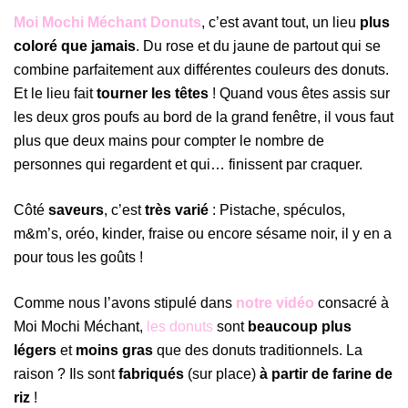
Moi Mochi Méchant Donuts
, c’est avant tout, un lieu
plus
coloré que jamais
. Du rose et du jaune de partout qui se
combine parfaitement aux différentes couleurs des donuts.
Et le lieu fait
tourner les têtes
! Quand vous êtes assis sur
les deux gros poufs au bord de la grand fenêtre, il vous faut
plus que deux mains pour compter le nombre de
personnes qui regardent et qui… finissent par craquer.
Côté
saveurs
, c’est
très varié
: Pistache, spéculos,
m&m’s, oréo, kinder, fraise ou encore sésame noir, il y en a
pour tous les goûts !
Comme nous l’avons stipulé dans
notre vidéo
consacré à
Moi Mochi Méchant,
les donuts
sont
beaucoup plus
légers
et
moins gras
que des donuts traditionnels. La
raison ? Ils sont
fabriqués
(sur place)
à partir de farine de
riz
!