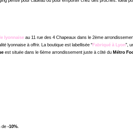
aging pensé pour cadeau ou pour emporter chez des proches. Idéal 
le lyonnaise
au 11 rue des 4 Chapeaux dans le 2ème arrondissement.
ité lyonnaise à offrir. La boutique est labellisée
“
Fabriqué à Lyon
”
, u
ue
est située dans le 6ème arrondissement juste à côté du
Métro Fo
n de
-10%
.