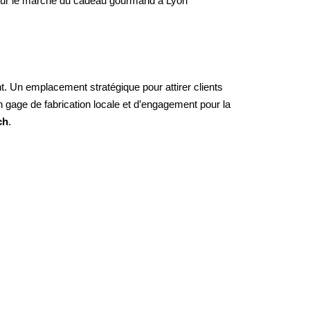
pour le marché du cadeau gourmand à Lyon
 Un emplacement stratégique pour attirer clients
n gage de fabrication locale et d’engagement pour la
ch
.