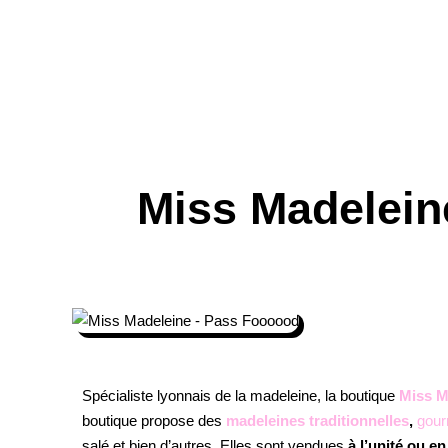
Miss Madeleine
Spécialiste lyonnais de la madeleine, la boutique
Miss M
boutique propose des
madeleines traditionnelles
,
gou
salé et bien d’autres. Elles sont vendues
à l’unité ou en