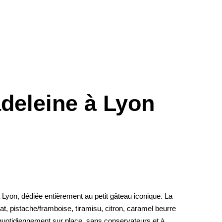
adeleine à Lyon
on, dédiée entièrement au petit gâteau iconique. La
at, pistache/framboise, tiramisu, citron, caramel beurre
s quotidiennement sur place, sans conservateurs et à