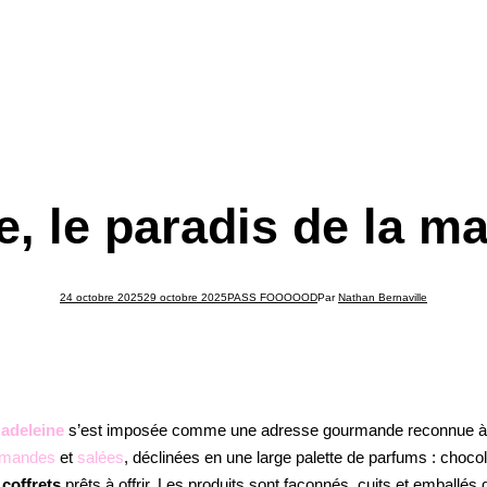
, le paradis de la m
24 octobre 2025
29 octobre 2025
PASS FOOOOOD
Par
Nathan Bernaville
adeleine
s’est imposée comme une adresse gourmande reconnue à Ly
rmandes
et
salées
, déclinées en une large palette de parfums : chocol
 coffrets
prêts à offrir. Les produits sont façonnés, cuits et emballé