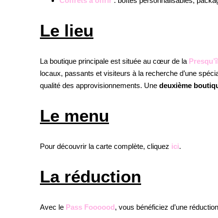
Coffrets à offrir
: boîtes personnalisables, pack
Le lieu
La boutique principale est située au cœur de la
Presqu’î
locaux, passants et visiteurs à la recherche d’une spécial
qualité des approvisionnements. Une
deuxième boutiq
Le menu
Pour découvrir la carte complète, cliquez
ici
.
La réduction
Avec le
Pass Foooood
, vous bénéficiez d’une réductio