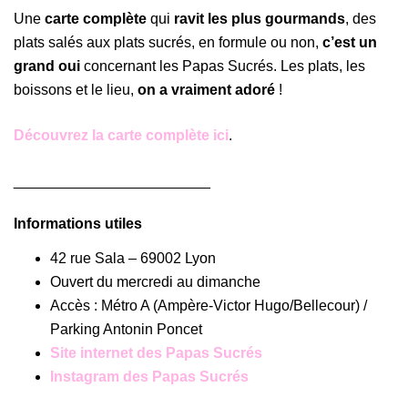
Une
carte complète
qui
ravit les plus gourmands
, des
plats salés aux plats sucrés, en formule ou non,
c’est un
grand oui
concernant les Papas Sucrés. Les plats, les
boissons et le lieu,
on a vraiment adoré
!
Découvrez la carte complète ici
.
________________________
Informations utiles
42 rue Sala – 69002 Lyon
Ouvert du mercredi au dimanche
Accès : Métro A (Ampère-Victor Hugo/Bellecour) /
Parking Antonin Poncet
Site internet des Papas Sucrés
Instagram des Papas Sucrés