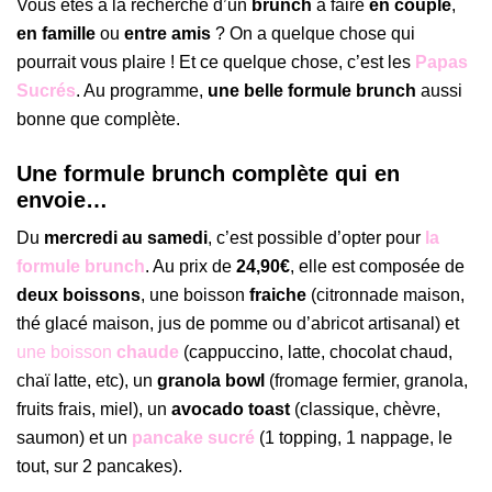
Vous êtes à la recherche d’un
brunch
à faire
en couple
,
en famille
ou
entre amis
? On a quelque chose qui
pourrait vous plaire ! Et ce quelque chose, c’est les
Papas
Sucrés
. Au programme,
une belle formule brunch
aussi
bonne que complète.
Une formule brunch complète qui en
envoie…
Du
mercredi au samedi
, c’est possible d’opter pour
la
formule brunch
. Au prix de
24,90€
, elle est composée de
deux boissons
, une boisson
fraiche
(citronnade maison,
thé glacé maison, jus de pomme ou d’abricot artisanal) et
une boisson
chaude
(cappuccino, latte, chocolat chaud,
chaï latte, etc), un
granola bowl
(fromage fermier, granola,
fruits frais, miel), un
avocado toast
(classique, chèvre,
saumon) et un
pancake sucré
(1 topping, 1 nappage, le
tout, sur 2 pancakes).