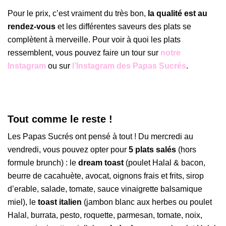
Pour le prix, c’est vraiment du très bon,
la qualité est au
rendez-vous
et les différentes saveurs des plats se
complètent à merveille. Pour voir à quoi les plats
ressemblent, vous pouvez faire un tour sur
notre
Instagram
ou sur
l’Instagram des Papas Sucrés
.
Tout comme le reste !
Les Papas Sucrés ont pensé à tout ! Du mercredi au
vendredi, vous pouvez opter pour
5 plats salés
(hors
formule brunch) : le
dream toast
(poulet Halal & bacon,
beurre de cacahuète, avocat, oignons frais et frits, sirop
d’erable, salade, tomate, sauce vinaigrette balsamique
miel), le
toast italien
(jambon blanc aux herbes ou poulet
Halal, burrata, pesto, roquette, parmesan, tomate, noix,