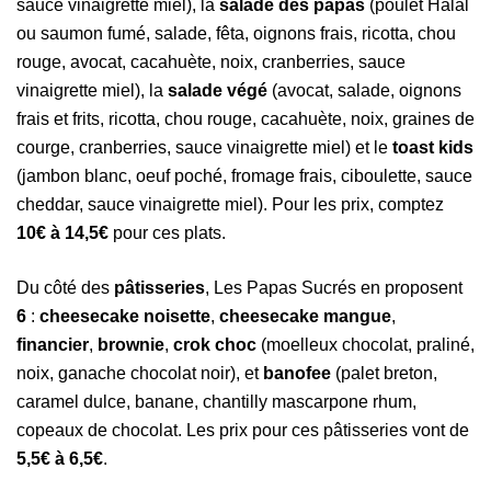
sauce vinaigrette miel), la
salade des papas
(poulet Halal
ou saumon fumé, salade, fêta, oignons frais, ricotta, chou
rouge, avocat, cacahuète, noix, cranberries, sauce
vinaigrette miel), la
salade végé
(avocat, salade, oignons
frais et frits, ricotta, chou rouge, cacahuète, noix, graines de
courge, cranberries, sauce vinaigrette miel) et le
toast kids
(jambon blanc, oeuf poché, fromage frais, ciboulette, sauce
cheddar, sauce vinaigrette miel). Pour les prix, comptez
10€ à 14,5€
pour ces plats.
Du côté des
pâtisseries
, Les Papas Sucrés en proposent
6
:
cheesecake noisette
,
cheesecake mangue
,
financier
,
brownie
,
crok choc
(moelleux chocolat, praliné,
noix, ganache chocolat noir), et
banofee
(palet breton,
caramel dulce, banane, chantilly mascarpone rhum,
copeaux de chocolat. Les prix pour ces pâtisseries vont de
5,5€ à 6,5€
.