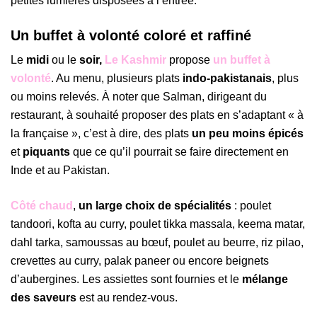
petites lumières disposées à l’entrée.
Un buffet à volonté coloré et raffiné
Le
midi
ou le
soir,
Le Kashmir
propose
un buffet à
volonté
. Au menu, plusieurs plats
indo-pakistanais
, plus
ou moins relevés. À noter que Salman, dirigeant du
restaurant, à souhaité proposer des plats en s’adaptant « à
la française », c’est à dire, des plats
un peu moins épicés
et
piquants
que ce qu’il pourrait se faire directement en
Inde et au Pakistan.
Côté chaud
,
un large choix de spécialités
: poulet
tandoori, kofta au curry, poulet tikka massala, keema matar,
dahl tarka, samoussas au bœuf, poulet au beurre, riz pilao,
crevettes au curry, palak paneer ou encore beignets
d’aubergines. Les assiettes sont fournies et le
mélange
des saveurs
est au rendez-vous.