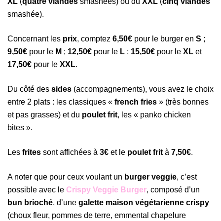
XL
(
quatre viandes
smashées) ou du
XXL
(
cinq viandes
smashée).
Concernant les
prix
, comptez
6,50€
pour le burger en
S
;
9,50€
pour le
M
;
12,50€
pour le
L
;
15,50€
pour le
XL
et
17,50€
pour le
XXL
.
Du côté des
sides
(accompagnements), vous avez le choix
entre 2 plats : les classiques «
french fries
» (très bonnes
et pas grasses) et du
poulet frit
, les « panko chicken
bites ».
Les
frites
sont affichées à
3€
et le
poulet frit
à
7,50€
.
A noter que pour ceux voulant un
burger veggie
, c’est
possible avec le
Crispy Veggie Burger
, composé d’un
bun brioché
, d’une
galette maison végétarienne crispy
(choux fleur, pommes de terre, emmental chapelure