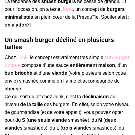
La tendance des
smash burgers
ne cesse de grandir. Et
pour l’occasion, on a testé
Junk
, un concept de
burgers
minimalistes
en plein cœur de la Presqu’île. Spoiler alert :
on a adoré
!
Un smash burger décliné en plusieurs
tailles
Chez
Junk
, le concept est vraiment très simple :
un burger
unique
composé d’une sauce
entièrement maison
, d’un
bun brioché
et d’une
viande
(voire plusieurs selon votre
envie) smashée comme on l’aime et accompagnée de
cheese
.
Ce qui sort du lot chez Junk, c’est la
déclinaison
au
niveau
de la taille
des burgers. En effet, selon votre niveau
de gourmandise (et de votre appétit), vous pouvez opter
pour du
S
(
une seule viande
smashée), du
M
(
deux
viandes
smashées), du
L
(
trois viandes
smashées), du