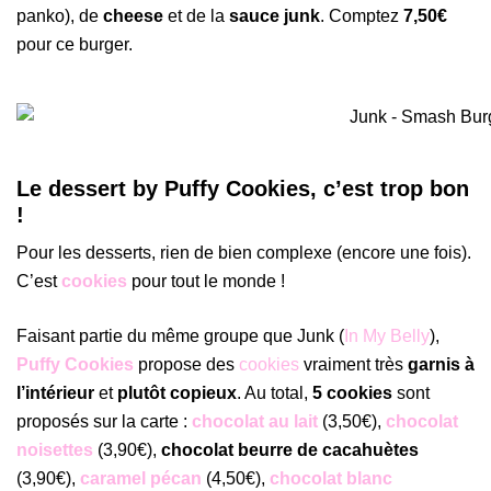
panko), de
cheese
et de la
sauce junk
. Comptez
7,50€
pour ce burger.
Le dessert by Puffy Cookies, c’est trop bon
!
Pour les desserts, rien de bien complexe (encore une fois).
C’est
cookies
pour tout le monde !
Faisant partie du même groupe que Junk (
In My Belly
),
Puffy Cookies
propose des
cookies
vraiment très
garnis à
l’intérieur
et
plutôt copieux
. Au total,
5 cookies
sont
proposés sur la carte :
chocolat au lait
(3,50€),
chocolat
noisettes
(3,90€),
chocolat beurre de cacahuètes
(3,90€),
caramel pécan
(4,50€),
chocolat blanc