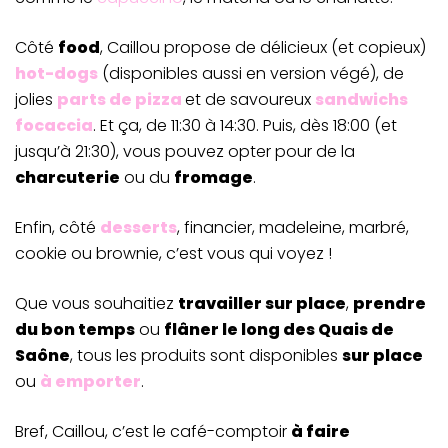
Côté
food
, Caillou propose de délicieux (et copieux)
hot-dogs
(disponibles aussi en version végé), de
jolies
parts de pizza
et de savoureux
sandwichs
focaccia
. Et ça, de 11:30 à 14:30. Puis, dès 18:00 (et
jusqu’à 21:30), vous pouvez opter pour de la
charcuterie
ou du
fromage
.
Enfin, côté
desserts
, financier, madeleine, marbré,
cookie ou brownie, c’est vous qui voyez !
Que vous souhaitiez
travailler sur place
,
prendre
du bon temps
ou
flâner le long des Quais de
Saône
, tous les produits sont disponibles
sur place
ou
à emporter
.
Bref, Caillou, c’est le café-comptoir
à faire