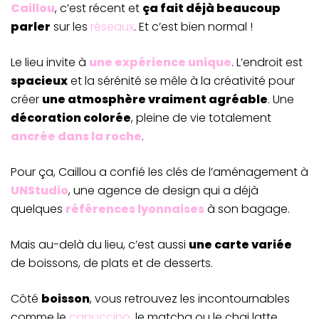
Caillou
, c’est récent et
ça fait déjà beaucoup
parler
sur les
réseaux
. Et c’est bien normal !
Le lieu invite à
une expérience unique
. L’endroit est
spacieux
et la sérénité se mêle à la créativité pour
créer
une atmosphère vraiment agréable
. Une
décoration colorée
, pleine de vie totalement
ancrée dans la roche
.
Pour ça, Caillou a confié les clés de l’aménagement à
UNStudio
, une agence de design qui a déjà
quelques
références lyonnaises
à son bagage.
Mais au-delà du lieu, c’est aussi
une carte variée
de boissons, de plats et de desserts.
Côté
boisson
, vous retrouvez les incontournables
comme le
capuccino
, le matcha ou le chai latte.