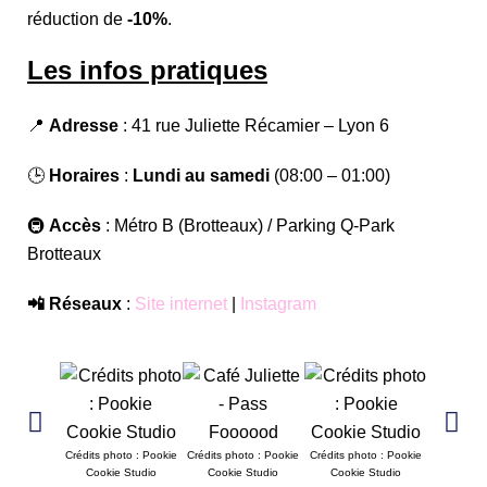
réduction de
-10%
.
Les infos pratiques
📍
Adresse
: 41 rue Juliette Récamier – Lyon 6
🕒
Horaires
:
Lundi au samedi
(08:00 – 01:00)
🚇
Accès
: Métro B (Brotteaux) / Parking Q-Park
Brotteaux
📲 Réseaux
:
Site internet
|
Instagram
Crédits photo : Pookie
Crédits photo : Pookie
Crédits photo : Pookie
Crédits ph
Cookie Studio
Cookie Studio
Cookie Studio
Cookie