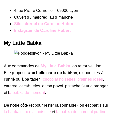
4 rue Pierre Corneille – 69006 Lyon
Ouvert du mercredi au dimanche
Site internet de Caroline Hubert
Instagram de Caroline Huber
t
My Little Babka
Aux commandes de
My Little Babka
, on retrouve Lisa.
Elle propose
une belle carte de babkas
, disponibles à
l’unité ou à partager :
chocolat noisettes
,
pralines roses
,
caramel cacahuètes, citron pavot, pistache fleur d’oranger
et l
a babka du moment
.
De notre côté (et pour rester raisonnable), on est partis sur
la babka chocolat noisette
et
la babka du moment praliné