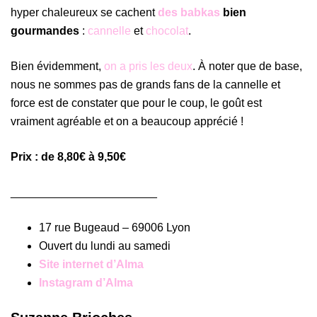
hyper chaleureux se cachent
des babkas
bien
gourmandes
:
cannelle
et
chocolat
.
Bien évidemment,
on a pris les deux
. À noter que de base,
nous ne sommes pas de grands fans de la cannelle et
force est de constater que pour le coup, le goût est
vraiment agréable et on a beaucoup apprécié !
Prix
: de 8,80€ à 9,50€
_______________________
17 rue Bugeaud – 69006 Lyon
Ouvert du lundi au samedi
Site internet d’Alma
Instagram d’Alma