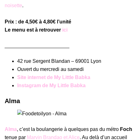
noisette
.
Prix : de 4,50€ à 4,80€ l’unité
Le menu est à retrouver
ici
_______________________
42 rue Sergent Blandan – 69001 Lyon
Ouvert du mercredi au samedi
Site internet de My Little Babka
Instagram de My Little Babka
Alma
Alma
, c’est la boulangerie à quelques pas du métro
Foch
tenue par
Marvin Brandao et Alice
. Au delà d’un accueil