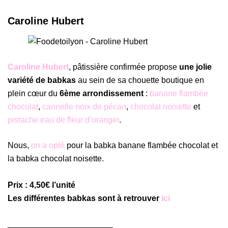
Caroline Hubert
Caroline Hubert
, pâtissière confirmée propose
une jolie
variété de babkas
au sein de sa chouette boutique en
plein cœur du
6ème arrondissement
:
banane flambée
chocolat
,
cannelle noix de pécan
,
chocolat noisette
et
pistache eau de fleur d’oranger
.
Nous,
on a opté
pour la babka banane flambée chocolat et
la babka chocolat noisette.
Prix : 4,50€ l’unité
Les différentes babkas sont à retrouver
ici
_______________________