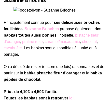
Suzanne Brioches
Principalement connue pour
ses délicieuses brioches
feuilletées
,
Suzanne Brioches
propose également
des
babkas toutes aussi bonnes
: noisette,
pistache fleur
d’oranger
,
praline rose
,
caramel/macadamia
,
chocolat
,
cacahuète
. Les babkas sont disponibles à l’unité ou à
partager.
On a décidé de rester (encore une fois) raisonnables et de
partir sur la
babka pistache fleur d’oranger
et la
babka
pépites de chocolat.
Prix : de 4,10€ à 4,50€ l’unité.
Toutes les babkas sont à retrouver
ici
.